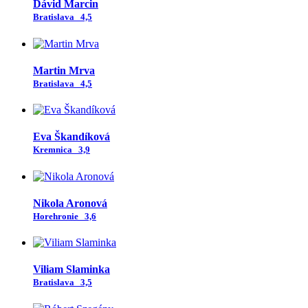
Dávid Marcin
Bratislava
4,5
Martin Mrva
Bratislava
4,5
Eva Škandíková
Kremnica
3,9
Nikola Aronová
Horehronie
3,6
Viliam Slaminka
Bratislava
3,5