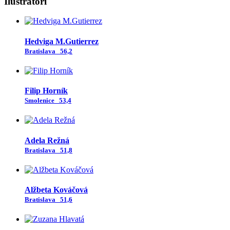
Ilustrátori
Hedviga M.Gutierrez
Bratislava
56,2
Filip Horník
Smolenice
53,4
Adela Režná
Bratislava
51,8
Alžbeta Kováčová
Bratislava
51,6