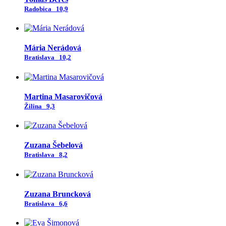
Radobica
10,9
Mária Nerádová
Bratislava
10,2
Martina Masarovičová
Žilina
9,3
Zuzana Šebelová
Bratislava
8,2
Zuzana Bruncková
Bratislava
6,6