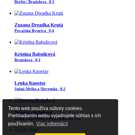
Berlín / Bratislava
0,5
Zuzana Dreadka Krutá
Považská Bystrica
0,4
Kristína Babulicová
Bratislava
0,3
Lenka Knoetze
Južná Afrika a Slovensko
0,2
Tento web používa súbory cookies.
Simona Hodoňová
Prehliadaním webu vyjadrujete súhlas s ich
Žilina, Slovensko/ Leeds, Anglicko
0,1
používaním.
Viac informácií