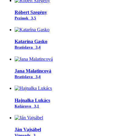
Róbert Szegény
Pezinok
3,5
Katarína Gasko
Bratislava
3,4
Jana Malatincová
Bratislava
3,4
Hajnalka Lukács
Kolárovo
3,1
Ján Vajsábel
Vinosady
3