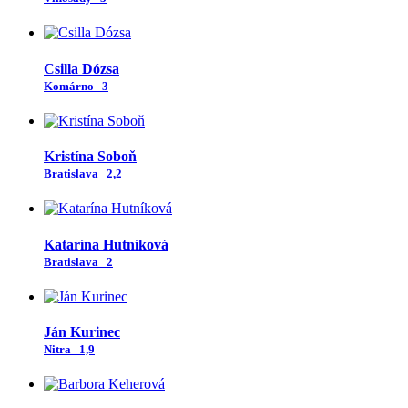
Csilla Dózsa
Komárno
3
Kristína Soboň
Bratislava
2,2
Katarína Hutníková
Bratislava
2
Ján Kurinec
Nitra
1,9