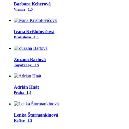
Barbora Keherová
Vienna
1,5
Ivana Krištofovičová
Bratislava
1,5
Zuzana Bartová
Topoľčany
1,5
Adrián Hnát
Praha
1,5
Lenka Šturmankinová
Košice
1,5