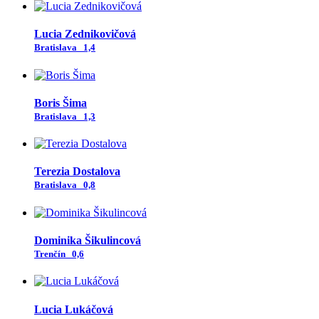
Lucia Zednikovičová
Bratislava
1,4
Boris Šima
Bratislava
1,3
Terezia Dostalova
Bratislava
0,8
Dominika Šikulincová
Trenčín
0,6
Lucia Lukáčová