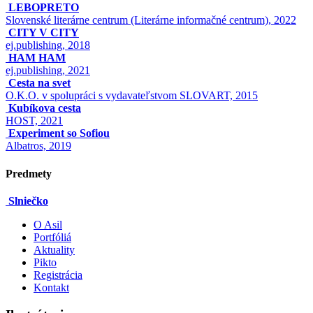
LEBOPRETO
Slovenské literárne centrum (Literárne informačné centrum), 2022
CITY V CITY
ej.publishing, 2018
HAM HAM
ej.publishing, 2021
Cesta na svet
O.K.O. v spolupráci s vydavateľstvom SLOVART, 2015
Kubíkova cesta
HOST, 2021
Experiment so Sofiou
Albatros, 2019
Predmety
Slniečko
O Asil
Portfóliá
Aktuality
Pikto
Registrácia
Kontakt