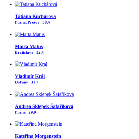
Tatiana Kuchárová
Praha, Prešov
38,4
Marta Matus
Bratislava
32,4
Vladimír Král
Doľany
31,7
Andrea Sklepek Šafaříková
Praha
29,9
Kateřina Morgenstein