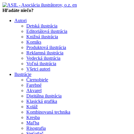
en
Hľadáte niečo?
Autori
Detská ilustrácia
Editoriálová ilustrácia
Knižná ilustrácia
Komiks
Produktová ilustrácia
Reklamná ilustrácia
Vedecká ilustrácia
Voľná ilustrácia
Všetci autori
Ilustrácie
Čiernobiele
Farebné
Akvarel
Digitálna ilustrácia
Klasická grafika
Koláž
Kombinovaná technika
Kresba
Maľba
Risografia
Sieťotlač