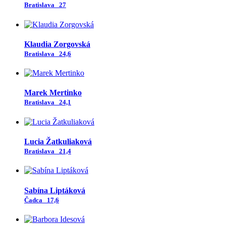
Bratislava
27
Klaudia Zorgovská
Bratislava
24,6
Marek Mertinko
Bratislava
24,1
Lucia Žatkuliaková
Bratislava
21,4
Sabína Liptáková
Čadca
17,6