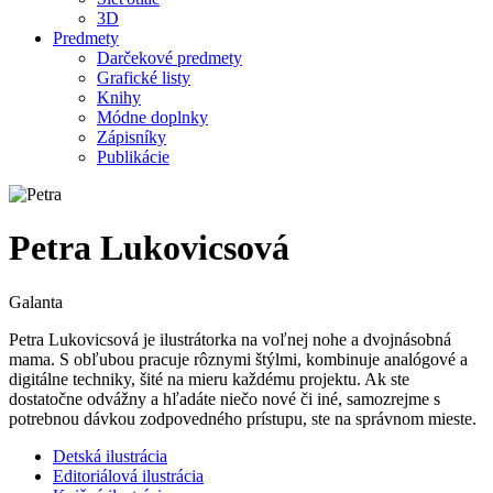
3D
Predmety
Darčekové predmety
Grafické listy
Knihy
Módne doplnky
Zápisníky
Publikácie
Petra Lukovicsová
Galanta
Petra Lukovicsová je ilustrátorka na voľnej nohe a dvojnásobná
mama. S obľubou pracuje rôznymi štýlmi, kombinuje analógové a
digitálne techniky, šité na mieru každému projektu. Ak ste
dostatočne odvážny a hľadáte niečo nové či iné, samozrejme s
potrebnou dávkou zodpovedného prístupu, ste na správnom mieste.
Detská ilustrácia
Editoriálová ilustrácia