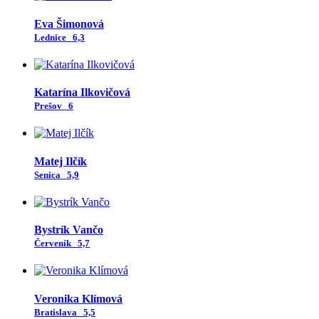
Eva Šimonová
Lednice
6,3
Katarína Ilkovičová
Prešov
6
Matej Ilčík
Senica
5,9
Bystrík Vančo
Červeník
5,7
Veronika Klímová
Bratislava
5,5