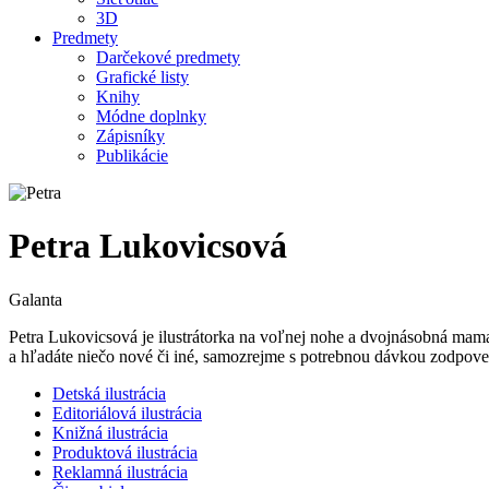
3D
Predmety
Darčekové predmety
Grafické listy
Knihy
Módne doplnky
Zápisníky
Publikácie
Petra Lukovicsová
Galanta
Petra Lukovicsová je ilustrátorka na voľnej nohe a dvojnásobná mama
a hľadáte niečo nové či iné, samozrejme s potrebnou dávkou zodpove
Detská ilustrácia
Editoriálová ilustrácia
Knižná ilustrácia
Produktová ilustrácia
Reklamná ilustrácia