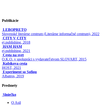
Publikácie
LEBOPRETO
Slovenské literárne centrum (Literárne informačné centrum), 2022
CITY V CITY
ej.publishing, 2018
HAM HAM
ej.publishing, 2021
Cesta na svet
O.K.O. v spolupráci s vydavateľstvom SLOVART, 2015
Kubíkova cesta
HOST, 2021
Experiment so Sofiou
Albatros, 2019
Predmety
Slniečko
O Asil