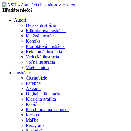
en
Hľadáte niečo?
Autori
Detská ilustrácia
Editoriálová ilustrácia
Knižná ilustrácia
Komiks
Produktová ilustrácia
Reklamná ilustrácia
Vedecká ilustrácia
Voľná ilustrácia
Všetci autori
Ilustrácie
Čiernobiele
Farebné
Akvarel
Digitálna ilustrácia
Klasická grafika
Koláž
Kombinovaná technika
Kresba
Maľba
Risografia
Sieťotlač