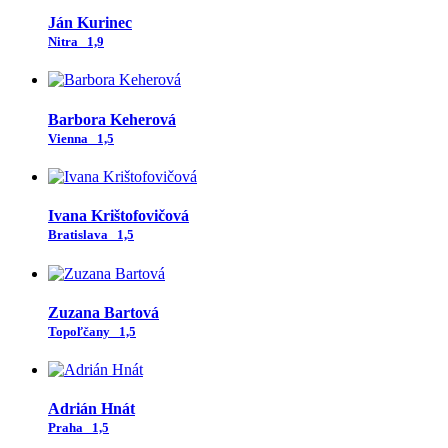
Ján Kurinec
Nitra
1,9
Barbora Keherová
Vienna
1,5
Ivana Krištofovičová
Bratislava
1,5
Zuzana Bartová
Topoľčany
1,5
Adrián Hnát
Praha
1,5