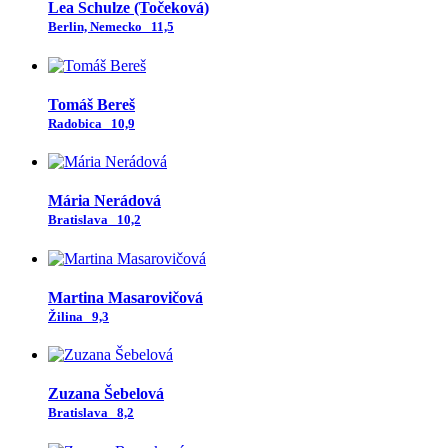
Lea Schulze (Točeková)
Berlin, Nemecko
11,5
Tomáš Bereš
Radobica
10,9
Mária Nerádová
Bratislava
10,2
Martina Masarovičová
Žilina
9,3
Zuzana Šebelová
Bratislava
8,2