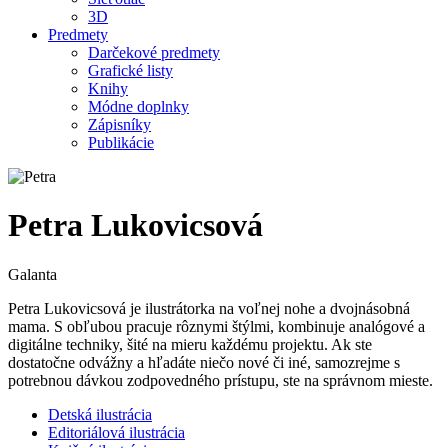
3D
Predmety
Darčekové predmety
Grafické listy
Knihy
Módne doplnky
Zápisníky
Publikácie
Petra Lukovicsová
Galanta
Petra Lukovicsová je ilustrátorka na voľnej nohe a dvojnásobná
mama. S obľubou pracuje rôznymi štýlmi, kombinuje analógové a
digitálne techniky, šité na mieru každému projektu. Ak ste
dostatočne odvážny a hľadáte niečo nové či iné, samozrejme s
potrebnou dávkou zodpovedného prístupu, ste na správnom mieste.
Detská ilustrácia
Editoriálová ilustrácia