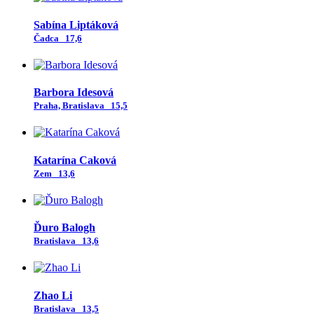
Sabína Liptáková
Čadca
17,6
Barbora Idesová
Praha, Bratislava
15,5
Katarína Caková
Zem
13,6
Ďuro Balogh
Bratislava
13,6
Zhao Li
Bratislava
13,5