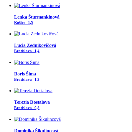
Lenka Šturmankinová
Košice
1,5
Lucia Zednikovičová
Bratislava
1,4
Boris Šima
Bratislava
1,3
Terezia Dostalova
Bratislava
0,8
Dominika Šikulincová