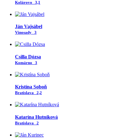
Kolárovo
3,1
Ján Vajsábel
Vinosady
3
Csilla Dózsa
Komárno
3
Kristína Soboň
Bratislava
2,2
Katarína Hutníková
Bratislava
2