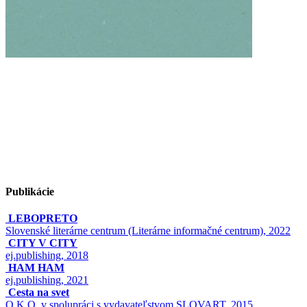
Publikácie
LEBOPRETO
Slovenské literárne centrum (Literárne informačné centrum), 2022
CITY V CITY
ej.publishing, 2018
HAM HAM
ej.publishing, 2021
Cesta na svet
O.K.O. v spolupráci s vydavateľstvom SLOVART, 2015