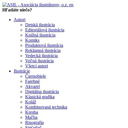
en
Hľadáte niečo?
Autori
Detská ilustrácia
Editoriálová ilustrácia
Knižná ilustrácia
Komiks
Produktová ilustrácia
Reklamná ilustrácia
Vedecká ilustrácia
Voľná ilustrácia
Všetci autori
Ilustrácie
Čiernobiele
Farebné
Akvarel
Digitálna ilustrácia
Klasická grafika
Koláž
Kombinovaná technika
Kresba
Maľba
Risografia
Sieťotlač