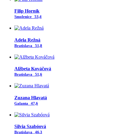
Filip Horník
Smolenice
53,4
Adela Režná
Bratislava
51,8
Alžbeta Kováčová
Bratislava
51,6
Zuzana Hlavatá
Galanta
47,6
Silvia Szabóová
Bratislava
46,3