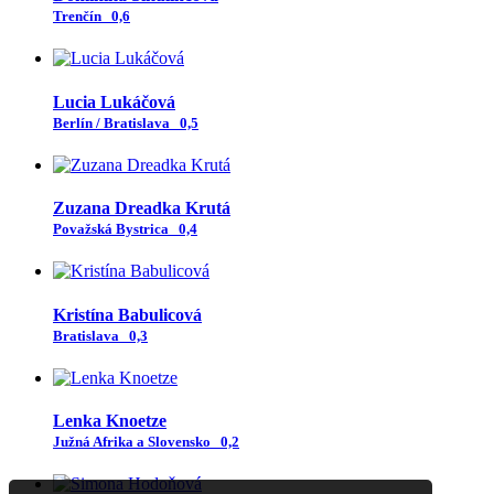
Trenčín
0,6
Lucia Lukáčová
Berlín / Bratislava
0,5
Zuzana Dreadka Krutá
Považská Bystrica
0,4
Kristína Babulicová
Bratislava
0,3
Lenka Knoetze
Južná Afrika a Slovensko
0,2