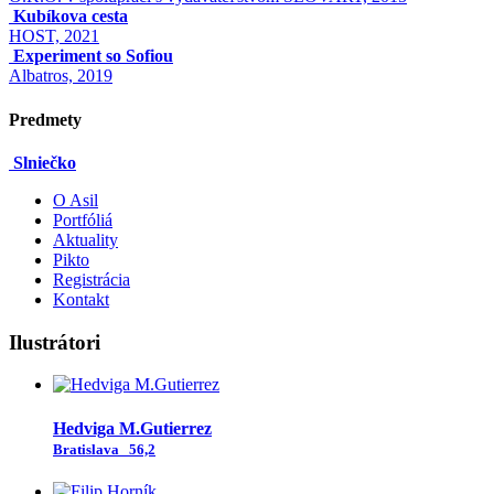
Kubíkova cesta
HOST, 2021
Experiment so Sofiou
Albatros, 2019
Predmety
Slniečko
O Asil
Portfóliá
Aktuality
Pikto
Registrácia
Kontakt
Ilustrátori
Hedviga M.Gutierrez
Bratislava
56,2