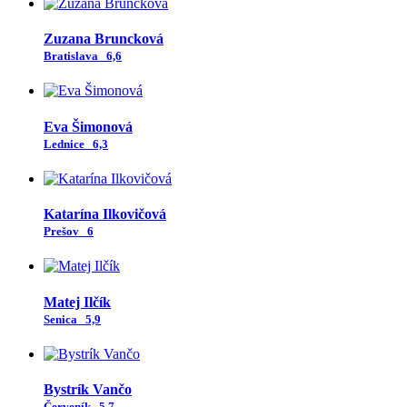
Zuzana Bruncková
Bratislava
6,6
Eva Šimonová
Lednice
6,3
Katarína Ilkovičová
Prešov
6
Matej Ilčík
Senica
5,9
Bystrík Vančo
Červeník
5,7