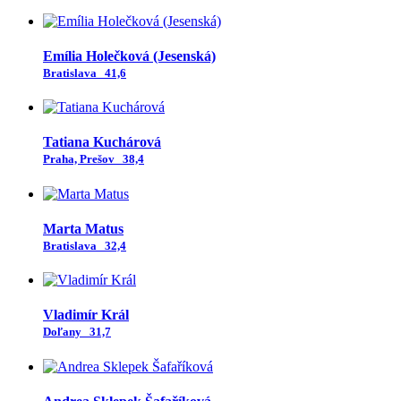
Emília Holečková (Jesenská)
Bratislava
41,6
Tatiana Kuchárová
Praha, Prešov
38,4
Marta Matus
Bratislava
32,4
Vladimír Král
Doľany
31,7