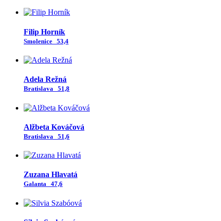
Filip Horník
Smolenice
53,4
Adela Režná
Bratislava
51,8
Alžbeta Kováčová
Bratislava
51,6
Zuzana Hlavatá
Galanta
47,6