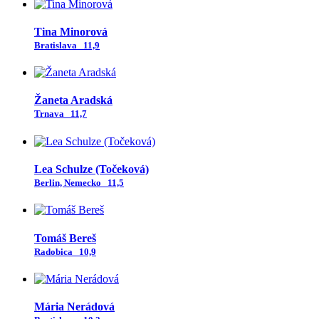
Tina Minorová
Bratislava
11,9
Žaneta Aradská
Trnava
11,7
Lea Schulze (Točeková)
Berlin, Nemecko
11,5
Tomáš Bereš
Radobica
10,9
Mária Nerádová