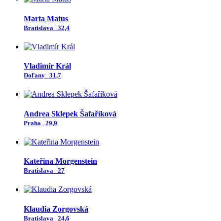
Marta Matus
Bratislava
32,4
Vladimír Král
Doľany
31,7
Andrea Sklepek Šafaříková
Praha
29,9
Kateřina Morgenstein
Bratislava
27
Klaudia Zorgovská
Bratislava
24,6