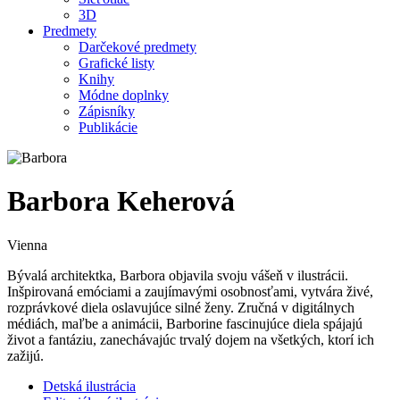
3D
Predmety
Darčekové predmety
Grafické listy
Knihy
Módne doplnky
Zápisníky
Publikácie
Barbora Keherová
Vienna
Bývalá architektka, Barbora objavila svoju vášeň v ilustrácii.
Inšpirovaná emóciami a zaujímavými osobnosťami, vytvára živé,
rozprávkové diela oslavujúce silné ženy. Zručná v digitálnych
médiách, maľbe a animácii, Barborine fascinujúce diela spájajú
život a fantáziu, zanechávajúc trvalý dojem na všetkých, ktorí ich
zažijú.
Detská ilustrácia