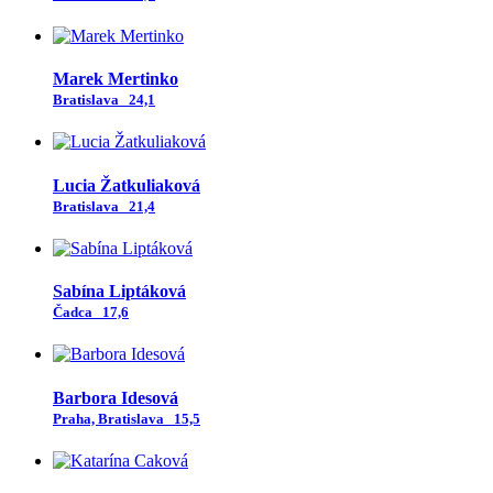
Marek Mertinko
Bratislava
24,1
Lucia Žatkuliaková
Bratislava
21,4
Sabína Liptáková
Čadca
17,6
Barbora Idesová
Praha, Bratislava
15,5