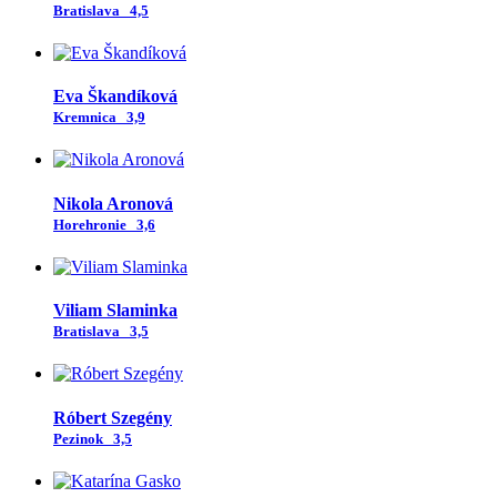
Bratislava
4,5
Eva Škandíková
Kremnica
3,9
Nikola Aronová
Horehronie
3,6
Viliam Slaminka
Bratislava
3,5
Róbert Szegény
Pezinok
3,5