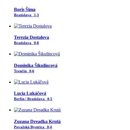
Boris Šima
Bratislava
1,3
Terezia Dostalova
Bratislava
0,8
Dominika Šikulincová
Trenčín
0,6
Lucia Lukáčová
Berlín / Bratislava
0,5
Zuzana Dreadka Krutá
Považská Bystrica
0,4