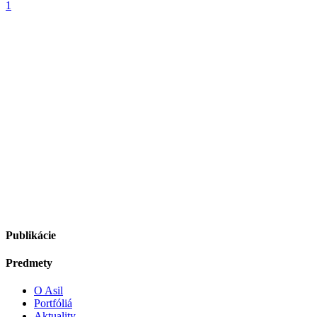
1
Publikácie
Predmety
O Asil
Portfóliá
Aktuality