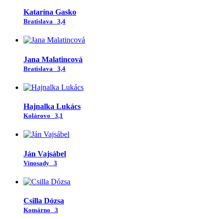
Katarína Gasko
Bratislava
3,4
Jana Malatincová
Bratislava
3,4
Hajnalka Lukács
Kolárovo
3,1
Ján Vajsábel
Vinosady
3
Csilla Dózsa
Komárno
3