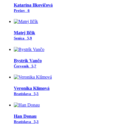
Katarína Ilkovičová
Prešov
6
Matej Ilčík
Senica
5,9
Bystrík Vančo
Červeník
5,7
Veronika Klímová
Bratislava
5,5
Han Donau
Bratislava
5,3