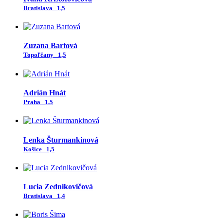
Bratislava
1,5
Zuzana Bartová
Topoľčany
1,5
Adrián Hnát
Praha
1,5
Lenka Šturmankinová
Košice
1,5
Lucia Zednikovičová
Bratislava
1,4