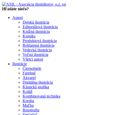
en
Hľadáte niečo?
Autori
Detská ilustrácia
Editoriálová ilustrácia
Knižná ilustrácia
Komiks
Produktová ilustrácia
Reklamná ilustrácia
Vedecká ilustrácia
Voľná ilustrácia
Všetci autori
Ilustrácie
Čiernobiele
Farebné
Akvarel
Digitálna ilustrácia
Klasická grafika
Koláž
Kombinovaná technika
Kresba
Maľba
Risografia
Sieťotlač