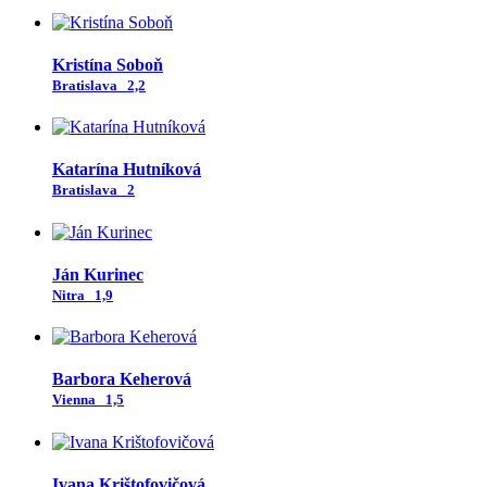
Kristína Soboň
Bratislava
2,2
Katarína Hutníková
Bratislava
2
Ján Kurinec
Nitra
1,9
Barbora Keherová
Vienna
1,5
Ivana Krištofovičová