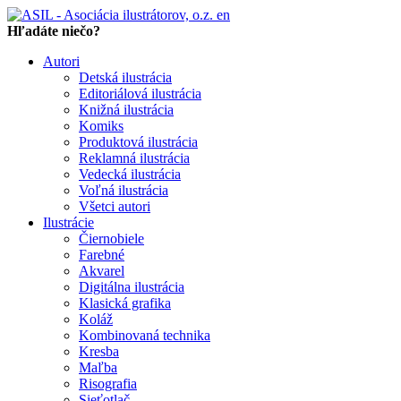
en
Hľadáte niečo?
Autori
Detská ilustrácia
Editoriálová ilustrácia
Knižná ilustrácia
Komiks
Produktová ilustrácia
Reklamná ilustrácia
Vedecká ilustrácia
Voľná ilustrácia
Všetci autori
Ilustrácie
Čiernobiele
Farebné
Akvarel
Digitálna ilustrácia
Klasická grafika
Koláž
Kombinovaná technika
Kresba
Maľba
Risografia
Sieťotlač