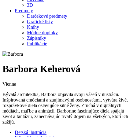
3D
Predmety
Darčekové predmety
Grafické listy
Knihy
Módne doplnky
Zápisníky
Publikácie
Barbora Keherová
Vienna
Bývalá architektka, Barbora objavila svoju vášeň v ilustrácii.
Inšpirovaná emóciami a zaujímavými osobnosťami, vytvára živé,
rozprávkové diela oslavujúce silné ženy. Zručná v digitálnych
médiách, maľbe a animácii, Barborine fascinujúce diela spájajú
život a fantáziu, zanechávajúc trvalý dojem na všetkých, ktorí ich
zažijú.
Detská ilustrácia