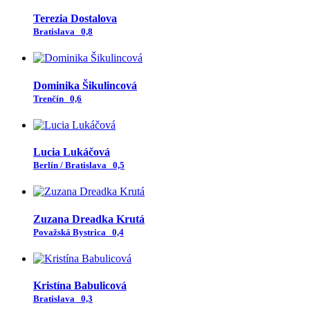
Terezia Dostalova
Bratislava
0,8
Dominika Šikulincová
Trenčín
0,6
Lucia Lukáčová
Berlín / Bratislava
0,5
Zuzana Dreadka Krutá
Považská Bystrica
0,4
Kristína Babulicová
Bratislava
0,3