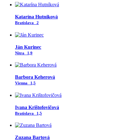
Katarína Hutníková
Bratislava
2
Ján Kurinec
Nitra
1,9
Barbora Keherová
Vienna
1,5
Ivana Krištofovičová
Bratislava
1,5
Zuzana Bartová