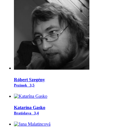
Róbert Szegény
Pezinok
3,5
Katarína Gasko
Bratislava
3,4