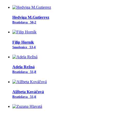
Hedviga M.Gutierrez
Bratislava
56,2
Filip Horník
Smolenice
53,4
Adela Režná
Bratislava
51,8
Alžbeta Kováčová
Bratislava
51,6