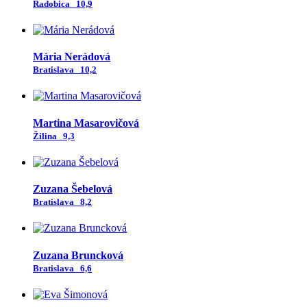
Radobica
10,9
Mária Nerádová
Bratislava
10,2
Martina Masarovičová
Žilina
9,3
Zuzana Šebelová
Bratislava
8,2
Zuzana Bruncková
Bratislava
6,6