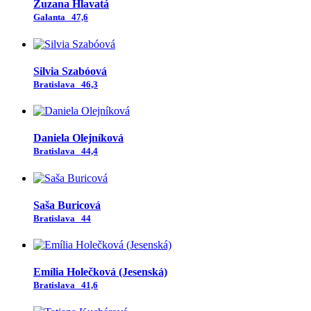
Zuzana Hlavatá
Galanta
47,6
Silvia Szabóová
Bratislava
46,3
Daniela Olejníková
Bratislava
44,4
Saša Buricová
Bratislava
44
Emília Holečková (Jesenská)
Bratislava
41,6