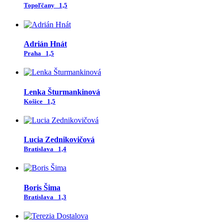
Topoľčany
1,5
Adrián Hnát
Praha
1,5
Lenka Šturmankinová
Košice
1,5
Lucia Zednikovičová
Bratislava
1,4
Boris Šima
Bratislava
1,3