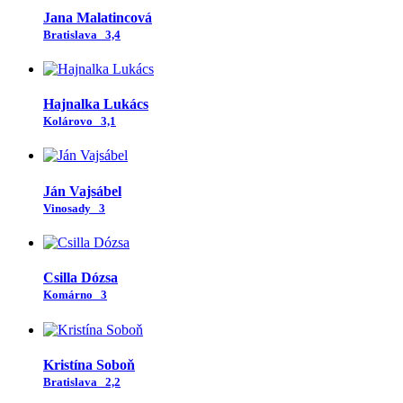
Jana Malatincová
Bratislava
3,4
Hajnalka Lukács
Kolárovo
3,1
Ján Vajsábel
Vinosady
3
Csilla Dózsa
Komárno
3
Kristína Soboň
Bratislava
2,2