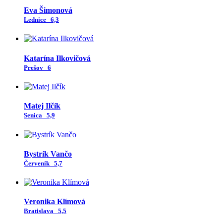
Eva Šimonová
Lednice
6,3
Katarína Ilkovičová
Prešov
6
Matej Ilčík
Senica
5,9
Bystrík Vančo
Červeník
5,7
Veronika Klímová
Bratislava
5,5