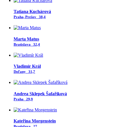
Tatiana Kuchárová
Praha, Prešov
38,4
Marta Matus
Bratislava
32,4
Vladimír Král
Doľany
31,7
Andrea Sklepek Šafaříková
Praha
29,9
Kateřina Morgenstein
Bratislava
27