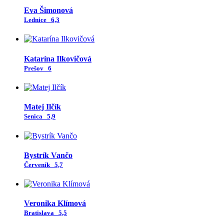
Eva Šimonová
Lednice
6,3
Katarína Ilkovičová
Prešov
6
Matej Ilčík
Senica
5,9
Bystrík Vančo
Červeník
5,7
Veronika Klímová
Bratislava
5,5