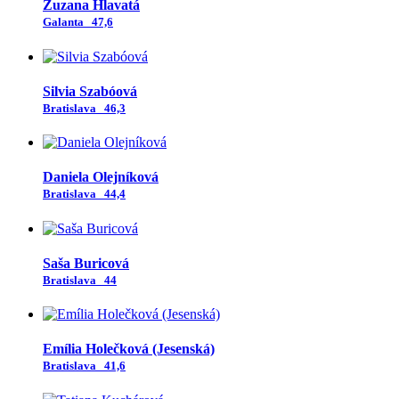
Zuzana Hlavatá
Galanta
47,6
Silvia Szabóová
Bratislava
46,3
Daniela Olejníková
Bratislava
44,4
Saša Buricová
Bratislava
44
Emília Holečková (Jesenská)
Bratislava
41,6