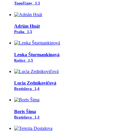
Topoľčany
1,5
Adrián Hnát
Praha
1,5
Lenka Šturmankinová
Košice
1,5
Lucia Zednikovičová
Bratislava
1,4
Boris Šima
Bratislava
1,3