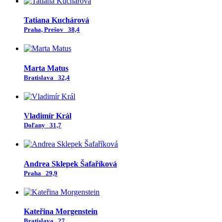
Tatiana Kuchárová
Praha, Prešov
38,4
Marta Matus
Bratislava
32,4
Vladimír Král
Doľany
31,7
Andrea Sklepek Šafaříková
Praha
29,9
Kateřina Morgenstein
Bratislava
27