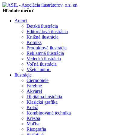
en
Hľadáte niečo?
Autori
Detská ilustrácia
Editoriálová ilustrácia
Knižná ilustrácia
Komiks
Produktová ilustrácia
Reklamná ilustrácia
Vedecká ilustrácia
Voľná ilustrácia
Všetci autori
Ilustrácie
Čiernobiele
Farebné
Akvarel
Digitálna ilustrácia
Klasická grafika
Koláž
Kombinovaná technika
Kresba
Maľba
Risografia
Sieťotlač