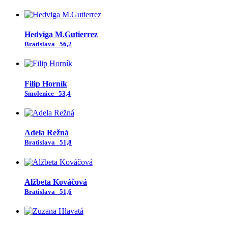
Hedviga M.Gutierrez
Bratislava
56,2
Filip Horník
Smolenice
53,4
Adela Režná
Bratislava
51,8
Alžbeta Kováčová
Bratislava
51,6