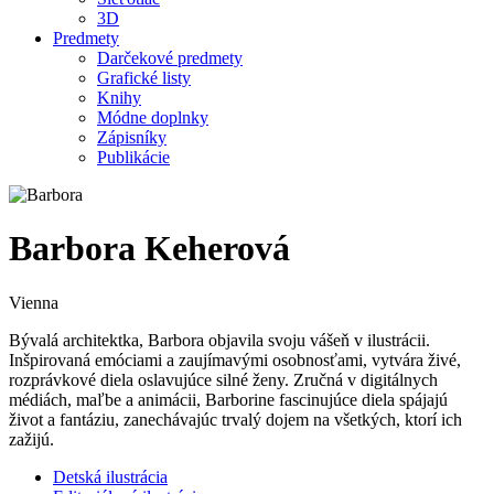
3D
Predmety
Darčekové predmety
Grafické listy
Knihy
Módne doplnky
Zápisníky
Publikácie
Barbora Keherová
Vienna
Bývalá architektka, Barbora objavila svoju vášeň v ilustrácii.
Inšpirovaná emóciami a zaujímavými osobnosťami, vytvára živé,
rozprávkové diela oslavujúce silné ženy. Zručná v digitálnych
médiách, maľbe a animácii, Barborine fascinujúce diela spájajú
život a fantáziu, zanechávajúc trvalý dojem na všetkých, ktorí ich
zažijú.
Detská ilustrácia