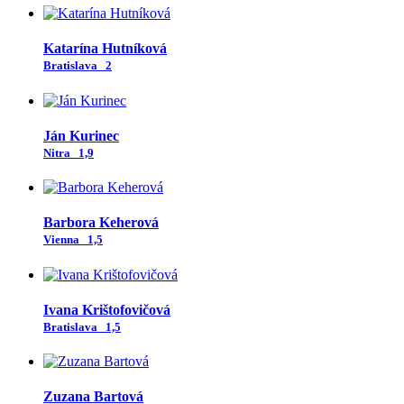
Katarína Hutníková
Bratislava
2
Ján Kurinec
Nitra
1,9
Barbora Keherová
Vienna
1,5
Ivana Krištofovičová
Bratislava
1,5
Zuzana Bartová