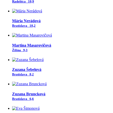
Radobica
10,9
Mária Nerádová
Bratislava
10,2
Martina Masarovičová
Žilina
9,3
Zuzana Šebelová
Bratislava
8,2
Zuzana Bruncková
Bratislava
6,6