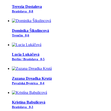
Terezia Dostalova
Bratislava
0,8
Dominika Šikulincová
Trenčín
0,6
Lucia Lukáčová
Berlín / Bratislava
0,5
Zuzana Dreadka Krutá
Považská Bystrica
0,4
Kristína Babulicová
Bratislava
0,3