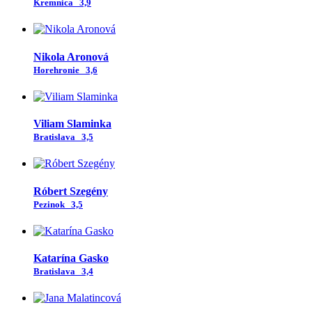
Kremnica
3,9
Nikola Aronová
Horehronie
3,6
Viliam Slaminka
Bratislava
3,5
Róbert Szegény
Pezinok
3,5
Katarína Gasko
Bratislava
3,4