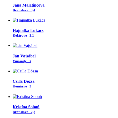
Jana Malatincová
Bratislava
3,4
Hajnalka Lukács
Kolárovo
3,1
Ján Vajsábel
Vinosady
3
Csilla Dózsa
Komárno
3
Kristína Soboň
Bratislava
2,2