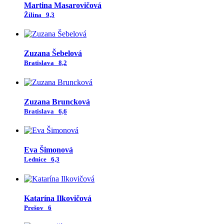
Martina Masarovičová
Žilina
9,3
Zuzana Šebelová
Bratislava
8,2
Zuzana Bruncková
Bratislava
6,6
Eva Šimonová
Lednice
6,3
Katarína Ilkovičová
Prešov
6