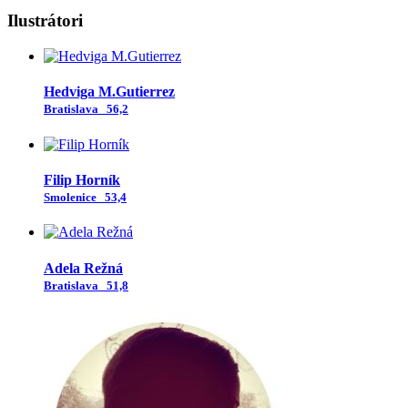
Ilustrátori
Hedviga M.Gutierrez
Bratislava
56,2
Filip Horník
Smolenice
53,4
Adela Režná
Bratislava
51,8