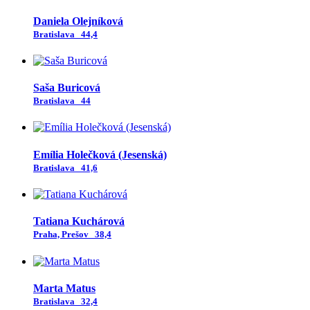
Daniela Olejníková
Bratislava
44,4
Saša Buricová
Bratislava
44
Emília Holečková (Jesenská)
Bratislava
41,6
Tatiana Kuchárová
Praha, Prešov
38,4
Marta Matus
Bratislava
32,4