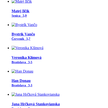
Matej Ilčík
Senica
5,9
Bystrík Vančo
Červeník
5,7
Veronika Klímová
Bratislava
5,5
Han Donau
Bratislava
5,3
Jana Hrčková Stankovianska