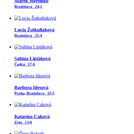
Marek Mertinko
Bratislava
24,1
Lucia Žatkuliaková
Bratislava
21,4
Sabína Liptáková
Čadca
17,6
Barbora Idesová
Praha, Bratislava
15,5
Katarína Caková
Zem
13,6