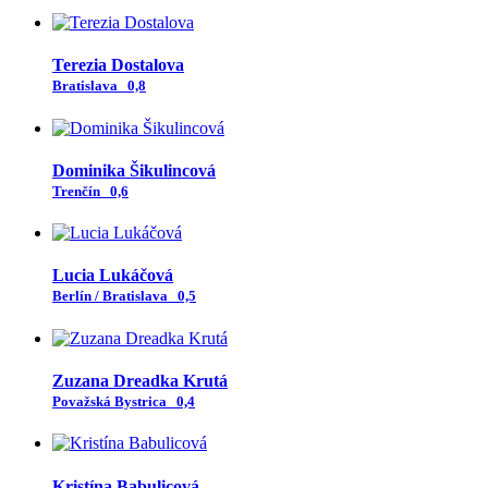
Terezia Dostalova
Bratislava
0,8
Dominika Šikulincová
Trenčín
0,6
Lucia Lukáčová
Berlín / Bratislava
0,5
Zuzana Dreadka Krutá
Považská Bystrica
0,4
Kristína Babulicová