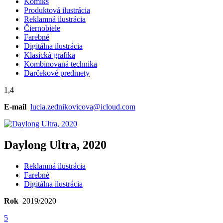
Komiks
Produktová ilustrácia
Reklamná ilustrácia
Čiernobiele
Farebné
Digitálna ilustrácia
Klasická grafika
Kombinovaná technika
Darčekové predmety
1,4
E-mail
lucia.zednikovicova@icloud.com
Daylong Ultra, 2020
Reklamná ilustrácia
Farebné
Digitálna ilustrácia
Rok
2019/2020
5