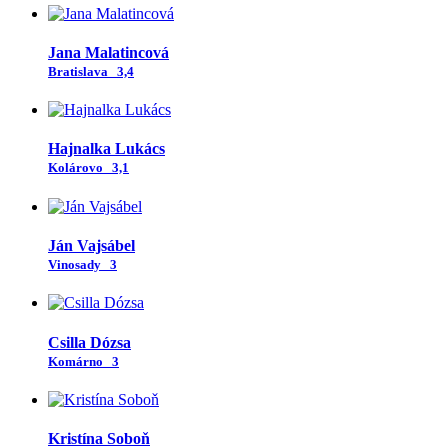
Jana Malatincová
Bratislava
3,4
Hajnalka Lukács
Kolárovo
3,1
Ján Vajsábel
Vinosady
3
Csilla Dózsa
Komárno
3
Kristína Soboň