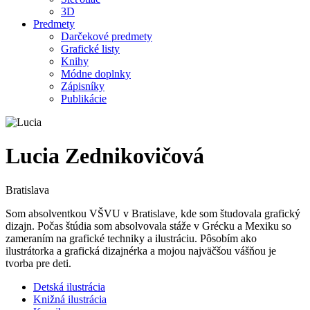
3D
Predmety
Darčekové predmety
Grafické listy
Knihy
Módne doplnky
Zápisníky
Publikácie
Lucia Zednikovičová
Bratislava
Som absolventkou VŠVU v Bratislave, kde som študovala grafický
dizajn. Počas štúdia som absolvovala stáže v Grécku a Mexiku so
zameraním na grafické techniky a ilustráciu. Pôsobím ako
ilustrátorka a grafická dizajnérka a mojou najväčšou vášňou je
tvorba pre deti.
Detská ilustrácia
Knižná ilustrácia