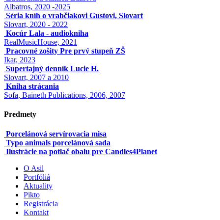
Albatros, 2020 -2025
Séria kníh o vrabčiakovi Gustovi, Slovart
Slovart, 2020 - 2022
Kocúr Lala - audiokniha
RealMusicHouse, 2021
Pracovné zošity Pre prvý stupeň ZŠ
Ikar, 2023
Supertajný denník Lucie H.
Slovart, 2007 a 2010
Kniha strácania
Sofa, Baineth Publications, 2006, 2007
Predmety
Porcelánová servírovacia misa
Typo animals porcelánová sada
Ilustrácie na potlač obalu pre Candles4Planet
O Asil
Portfóliá
Aktuality
Pikto
Registrácia
Kontakt