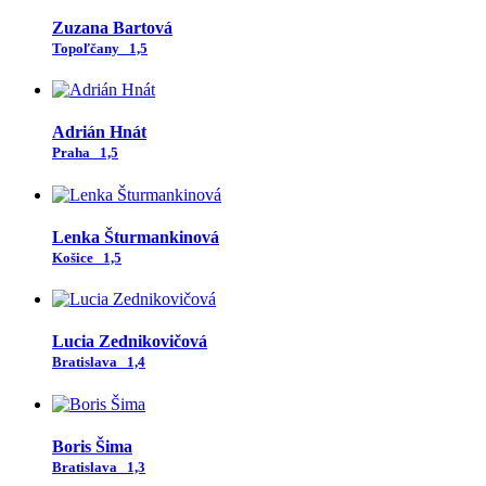
Zuzana Bartová
Topoľčany
1,5
Adrián Hnát
Praha
1,5
Lenka Šturmankinová
Košice
1,5
Lucia Zednikovičová
Bratislava
1,4
Boris Šima
Bratislava
1,3