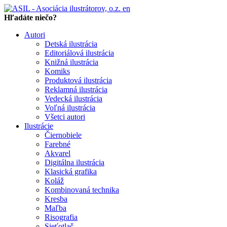
en
Hľadáte niečo?
Autori
Detská ilustrácia
Editoriálová ilustrácia
Knižná ilustrácia
Komiks
Produktová ilustrácia
Reklamná ilustrácia
Vedecká ilustrácia
Voľná ilustrácia
Všetci autori
Ilustrácie
Čiernobiele
Farebné
Akvarel
Digitálna ilustrácia
Klasická grafika
Koláž
Kombinovaná technika
Kresba
Maľba
Risografia
Sieťotlač