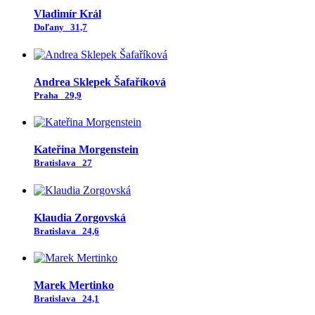
Vladimír Král
Doľany
31,7
Andrea Sklepek Šafaříková
Praha
29,9
Kateřina Morgenstein
Bratislava
27
Klaudia Zorgovská
Bratislava
24,6
Marek Mertinko
Bratislava
24,1