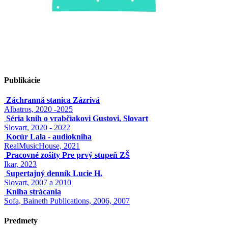
Publikácie
Záchranná stanica Zázrivá
Albatros, 2020 -2025
Séria kníh o vrabčiakovi Gustovi, Slovart
Slovart, 2020 - 2022
Kocúr Lala - audiokniha
RealMusicHouse, 2021
Pracovné zošity Pre prvý stupeň ZŠ
Ikar, 2023
Supertajný denník Lucie H.
Slovart, 2007 a 2010
Kniha strácania
Sofa, Baineth Publications, 2006, 2007
Predmety