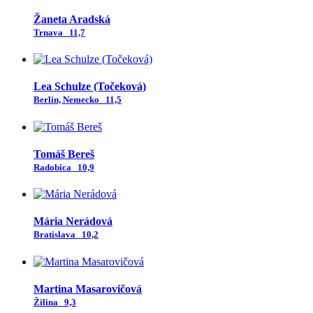
Žaneta Aradská
Trnava
11,7
Lea Schulze (Točeková)
Berlin, Nemecko
11,5
Tomáš Bereš
Radobica
10,9
Mária Nerádová
Bratislava
10,2
Martina Masarovičová
Žilina
9,3