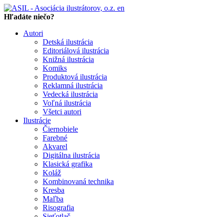
en
Hľadáte niečo?
Autori
Detská ilustrácia
Editoriálová ilustrácia
Knižná ilustrácia
Komiks
Produktová ilustrácia
Reklamná ilustrácia
Vedecká ilustrácia
Voľná ilustrácia
Všetci autori
Ilustrácie
Čiernobiele
Farebné
Akvarel
Digitálna ilustrácia
Klasická grafika
Koláž
Kombinovaná technika
Kresba
Maľba
Risografia
Sieťotlač