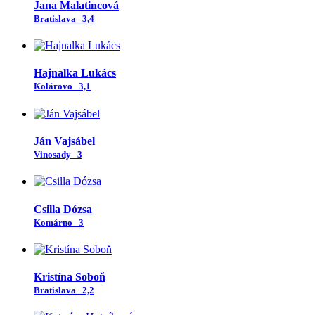
Jana Malatincová
Bratislava
3,4
Hajnalka Lukács
Kolárovo
3,1
Ján Vajsábel
Vinosady
3
Csilla Dózsa
Komárno
3
Kristína Soboň
Bratislava
2,2