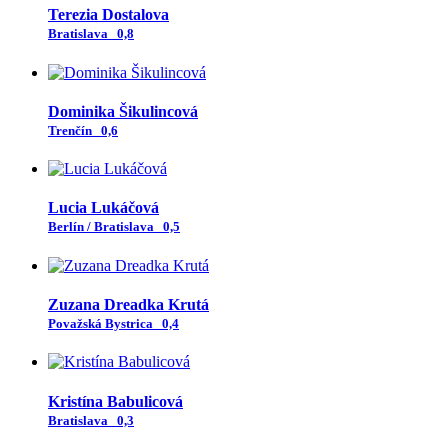
Terezia Dostalova
Bratislava
0,8
Dominika Šikulincová
Trenčín
0,6
Lucia Lukáčová
Berlín / Bratislava
0,5
Zuzana Dreadka Krutá
Považská Bystrica
0,4
Kristína Babulicová
Bratislava
0,3