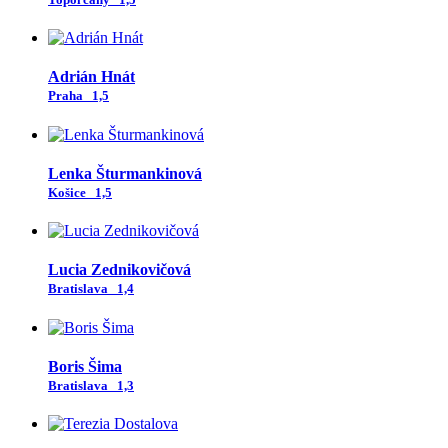
Adrián Hnát
Praha
1,5
Lenka Šturmankinová
Košice
1,5
Lucia Zednikovičová
Bratislava
1,4
Boris Šima
Bratislava
1,3