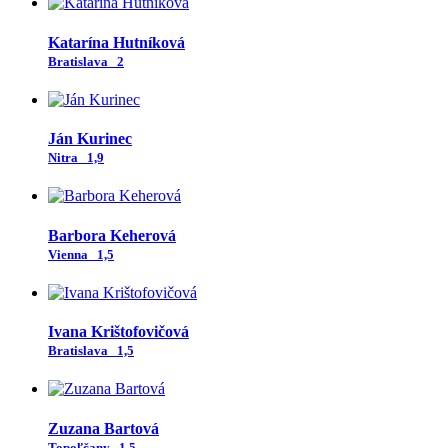
Katarína Hutníková
Bratislava
2
Ján Kurinec
Nitra
1,9
Barbora Keherová
Vienna
1,5
Ivana Krištofovičová
Bratislava
1,5
Zuzana Bartová
Topoľčany
1,5