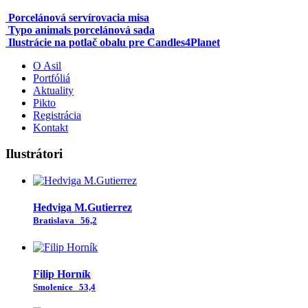
Porcelánová servírovacia misa
Typo animals porcelánová sada
Ilustrácie na potlač obalu pre Candles4Planet
O Asil
Portfóliá
Aktuality
Pikto
Registrácia
Kontakt
Ilustrátori
Hedviga M.Gutierrez
Bratislava
56,2
Filip Horník
Smolenice
53,4