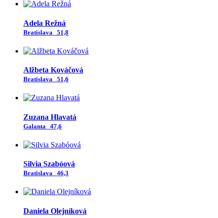
Adela Režná
Bratislava
51,8
Alžbeta Kováčová
Bratislava
51,6
Zuzana Hlavatá
Galanta
47,6
Silvia Szabóová
Bratislava
46,3
Daniela Olejníková