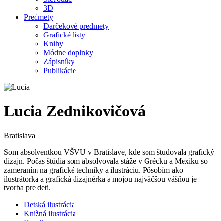
3D
Predmety
Darčekové predmety
Grafické listy
Knihy
Módne doplnky
Zápisníky
Publikácie
Lucia Zednikovičová
Bratislava
Som absolventkou VŠVU v Bratislave, kde som študovala grafický
dizajn. Počas štúdia som absolvovala stáže v Grécku a Mexiku so
zameraním na grafické techniky a ilustráciu. Pôsobím ako
ilustrátorka a grafická dizajnérka a mojou najväčšou vášňou je
tvorba pre deti.
Detská ilustrácia
Knižná ilustrácia