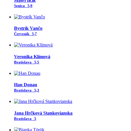
Matej Ilčík
Senica
5,9
Bystrík Vančo
Červeník
5,7
Veronika Klímová
Bratislava
5,5
Han Donau
Bratislava
5,3
Jana Hrčková Stankovianska
Bratislava
5