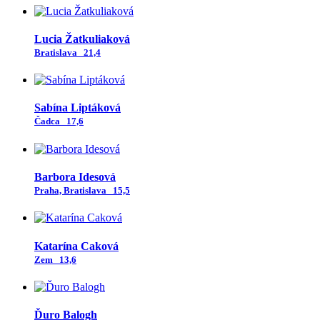
Lucia Žatkuliaková
Bratislava
21,4
Sabína Liptáková
Čadca
17,6
Barbora Idesová
Praha, Bratislava
15,5
Katarína Caková
Zem
13,6
Ďuro Balogh