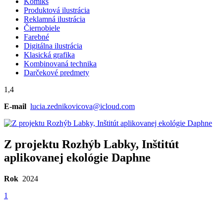
Komiks
Produktová ilustrácia
Reklamná ilustrácia
Čiernobiele
Farebné
Digitálna ilustrácia
Klasická grafika
Kombinovaná technika
Darčekové predmety
1,4
E-mail
lucia.zednikovicova@icloud.com
Z projektu Rozhýb Labky, Inštitút
aplikovanej ekológie Daphne
Rok
2024
1