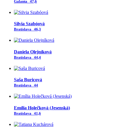
Galanta
47,6
Silvia Szabóová
Bratislava
46,3
Daniela Olejníková
Bratislava
44,4
Saša Buricová
Bratislava
44
Emília Holečková (Jesenská)
Bratislava
41,6