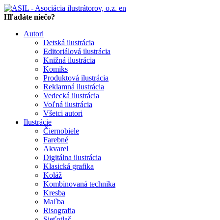
en
Hľadáte niečo?
Autori
Detská ilustrácia
Editoriálová ilustrácia
Knižná ilustrácia
Komiks
Produktová ilustrácia
Reklamná ilustrácia
Vedecká ilustrácia
Voľná ilustrácia
Všetci autori
Ilustrácie
Čiernobiele
Farebné
Akvarel
Digitálna ilustrácia
Klasická grafika
Koláž
Kombinovaná technika
Kresba
Maľba
Risografia
Sieťotlač