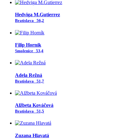
Hedviga M.Gutierrez
Bratislava
56,2
Filip Horník
Smolenice
53,4
Adela Režná
Bratislava
51,7
Alžbeta Kováčová
Bratislava
51,5
Zuzana Hlavatá