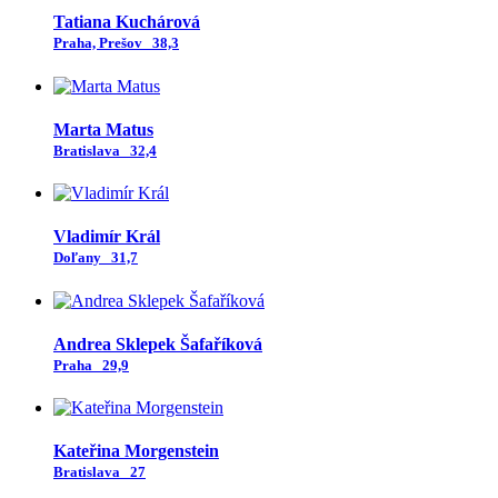
Tatiana Kuchárová
Praha, Prešov
38,3
Marta Matus
Bratislava
32,4
Vladimír Král
Doľany
31,7
Andrea Sklepek Šafaříková
Praha
29,9
Kateřina Morgenstein
Bratislava
27