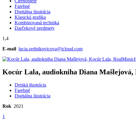
Čiernobiele
Farebné
Digitálna ilustrácia
Klasická grafika
Kombinovaná technika
Darčekové predmety
1,4
E-mail
lucia.zednikovicova@icloud.com
Kocúr Lala, audiokniha Diana Mašlejová,
Detská ilustrácia
Farebné
Digitálna ilustrácia
Rok
2021
1