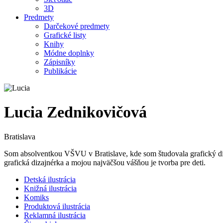
3D
Predmety
Darčekové predmety
Grafické listy
Knihy
Módne doplnky
Zápisníky
Publikácie
Lucia Zednikovičová
Bratislava
Som absolventkou VŠVU v Bratislave, kde som študovala grafický diza
grafická dizajnérka a mojou najväčšou vášňou je tvorba pre deti.
Detská ilustrácia
Knižná ilustrácia
Komiks
Produktová ilustrácia
Reklamná ilustrácia