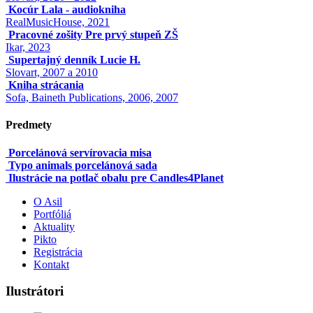
Kocúr Lala - audiokniha
RealMusicHouse, 2021
Pracovné zošity Pre prvý stupeň ZŠ
Ikar, 2023
Supertajný denník Lucie H.
Slovart, 2007 a 2010
Kniha strácania
Sofa, Baineth Publications, 2006, 2007
Predmety
Porcelánová servírovacia misa
Typo animals porcelánová sada
Ilustrácie na potlač obalu pre Candles4Planet
O Asil
Portfóliá
Aktuality
Pikto
Registrácia
Kontakt
Ilustrátori