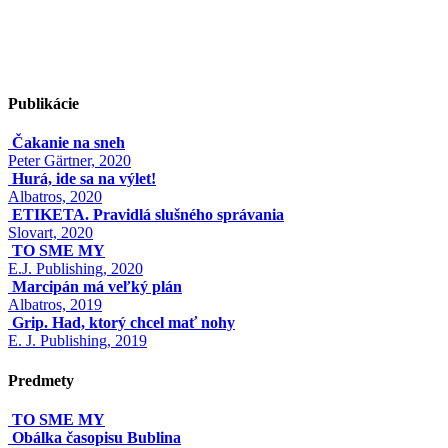
Publikácie
Čakanie na sneh
Peter Gärtner, 2020
Hurá, ide sa na výlet!
Albatros, 2020
ETIKETA. Pravidlá slušného správania
Slovart, 2020
TO SME MY
E.J. Publishing, 2020
Marcipán má veľký plán
Albatros, 2019
Grip. Had, ktorý chcel mať nohy
E. J. Publishing, 2019
Predmety
TO SME MY
Obálka časopisu Bublina