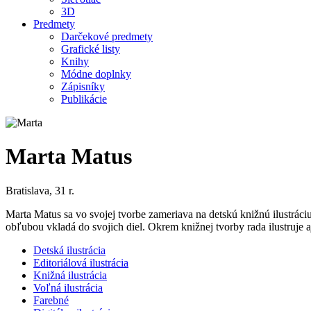
3D
Predmety
Darčekové predmety
Grafické listy
Knihy
Módne doplnky
Zápisníky
Publikácie
Marta Matus
Bratislava, 31 r.
Marta Matus sa vo svojej tvorbe zameriava na detskú knižnú ilustráciu. 
obľubou vkladá do svojich diel. Okrem knižnej tvorby rada ilustruje a
Detská ilustrácia
Editoriálová ilustrácia
Knižná ilustrácia
Voľná ilustrácia
Farebné