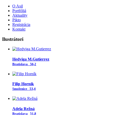
O Asil
Portfóliá
Aktuality
Pikto
Registrácia
Kontakt
Ilustrátori
Hedviga M.Gutierrez
Bratislava
56,2
Filip Horník
Smolenice
53,4
Adela Režná
Bratislava
51,8