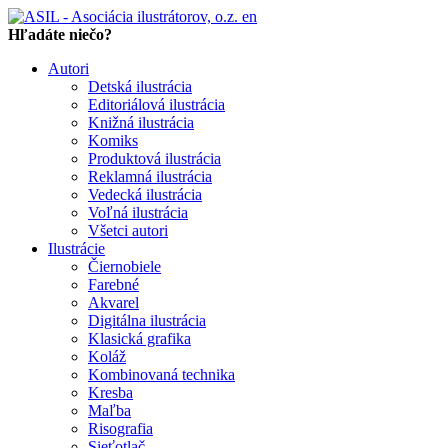
en
Hľadáte niečo?
Autori
Detská ilustrácia
Editoriálová ilustrácia
Knižná ilustrácia
Komiks
Produktová ilustrácia
Reklamná ilustrácia
Vedecká ilustrácia
Voľná ilustrácia
Všetci autori
Ilustrácie
Čiernobiele
Farebné
Akvarel
Digitálna ilustrácia
Klasická grafika
Koláž
Kombinovaná technika
Kresba
Maľba
Risografia
Sieťotlač