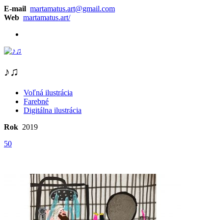
E-mail
martamatus.art@gmail.com
Web
martamatus.art/
♪♫
Voľná ilustrácia
Farebné
Digitálna ilustrácia
Rok
2019
50