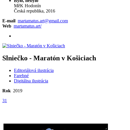
Bylo, nebylo
MěK Hodonín
Česká republika, 2016
E-mail
martamatus.art@gmail.com
Web
martamatus.art/
Slniečko - Maratón v Košiciach
Editoriálová ilustrácia
Farebné
Digitálna ilustrácia
Rok
2019
31