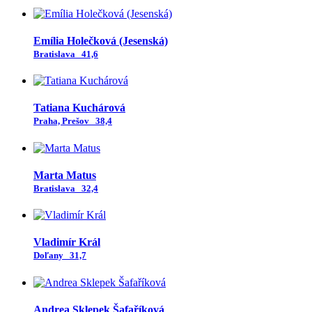
Emília Holečková (Jesenská)
Bratislava
41,6
Tatiana Kuchárová
Praha, Prešov
38,4
Marta Matus
Bratislava
32,4
Vladimír Král
Doľany
31,7
Andrea Sklepek Šafaříková