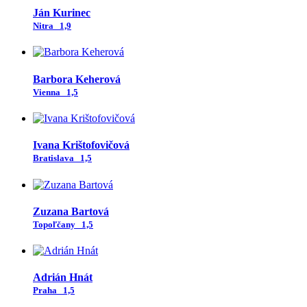
Ján Kurinec
Nitra
1,9
Barbora Keherová
Vienna
1,5
Ivana Krištofovičová
Bratislava
1,5
Zuzana Bartová
Topoľčany
1,5
Adrián Hnát
Praha
1,5