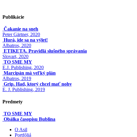
Publikácie
Čakanie na sneh
Peter Gärtner, 2020
Hurá, ide sa na výlet!
Albatros, 2020
ETIKETA. Pravidlá slušného správania
Slovart, 2020
TO SME MY
E.J. Publishing, 2020
Marcipán má veľký plán
Albatros, 2019
Grip. Had, ktorý chcel mať nohy
E. J. Publishing, 2019
Predmety
TO SME MY
Obálka časopisu Bublina
O Asil
Portfóliá