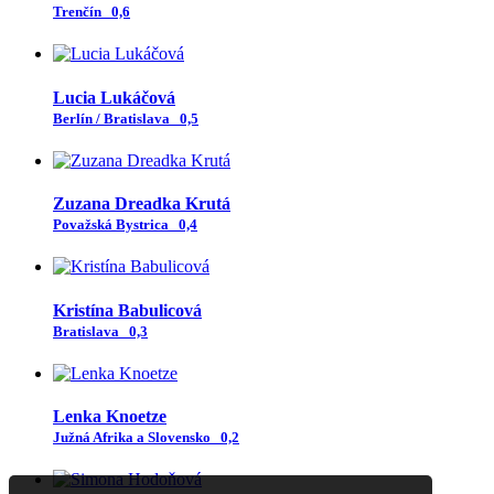
Trenčín
0,6
Lucia Lukáčová
Berlín / Bratislava
0,5
Zuzana Dreadka Krutá
Považská Bystrica
0,4
Kristína Babulicová
Bratislava
0,3
Lenka Knoetze
Južná Afrika a Slovensko
0,2