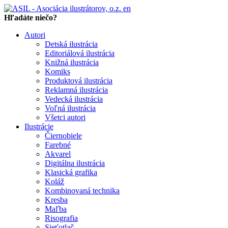
en
Hľadáte niečo?
Autori
Detská ilustrácia
Editoriálová ilustrácia
Knižná ilustrácia
Komiks
Produktová ilustrácia
Reklamná ilustrácia
Vedecká ilustrácia
Voľná ilustrácia
Všetci autori
Ilustrácie
Čiernobiele
Farebné
Akvarel
Digitálna ilustrácia
Klasická grafika
Koláž
Kombinovaná technika
Kresba
Maľba
Risografia
Sieťotlač