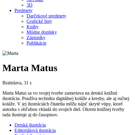
3D
Predmety
Darčekové predmety
Grafické listy
Knihy
Módne doplnky
Zápisníky
Publikácie
Marta Matus
Bratislava, 31 r.
Marta Matus sa vo svojej tvorbe zameriava na detskú knižnú
ilustráciu. Používa techniku digitálnej koláže a kresby, ale aj ručnej
koláže. V jej ilustráciách čitatelia môžu nájsť skryté vtipy, ktoré
autorka s obľubou vkladá do svojich diel. Okrem knižnej tvorby
rada ilustruje aj do časopisov.
Detská ilustrácia
Editoriálová ilustrácia