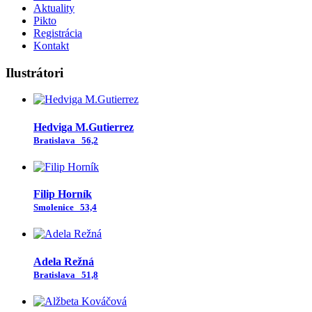
Aktuality
Pikto
Registrácia
Kontakt
Ilustrátori
Hedviga M.Gutierrez
Bratislava
56,2
Filip Horník
Smolenice
53,4
Adela Režná
Bratislava
51,8