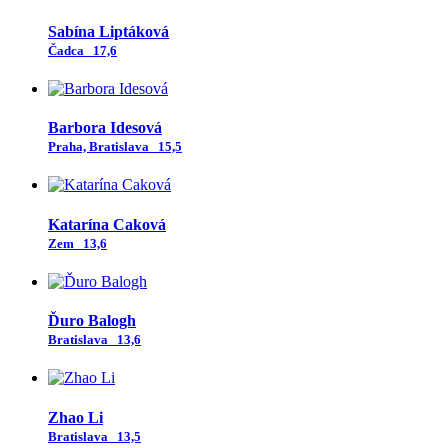
Sabína Liptáková
Čadca
17,6
Barbora Idesová
Praha, Bratislava
15,5
Katarína Caková
Zem
13,6
Ďuro Balogh
Bratislava
13,6
Zhao Li
Bratislava
13,5