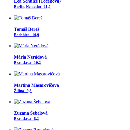
Lea Schulze (Točeková)
Berlin, Nemecko
11,5
Tomáš Bereš
Radobica
10,9
Mária Nerádová
Bratislava
10,2
Martina Masarovičová
Žilina
9,3
Zuzana Šebelová
Bratislava
8,2