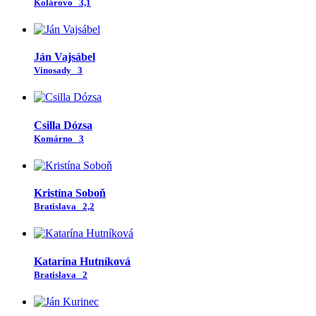
Kolárovo
3,1
Ján Vajsábel
Vinosady
3
Csilla Dózsa
Komárno
3
Kristína Soboň
Bratislava
2,2
Katarína Hutníková
Bratislava
2