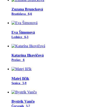
Zuzana Bruncková
Bratislava
6,6
Eva Šimonová
Lednice
6,3
Katarína Ilkovičová
Prešov
6
Matej Ilčík
Senica
5,9
Bystrík Vančo
Červeník
5,7