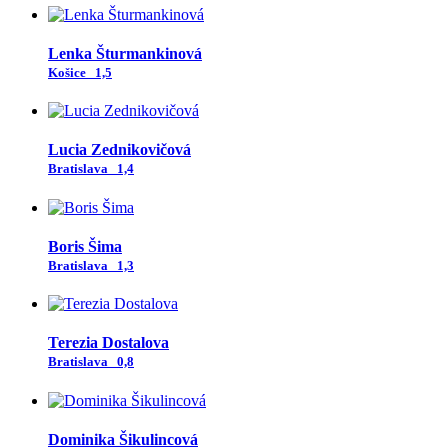
Lenka Šturmankinová
Košice
1,5
Lucia Zednikovičová
Bratislava
1,4
Boris Šima
Bratislava
1,3
Terezia Dostalova
Bratislava
0,8
Dominika Šikulincová