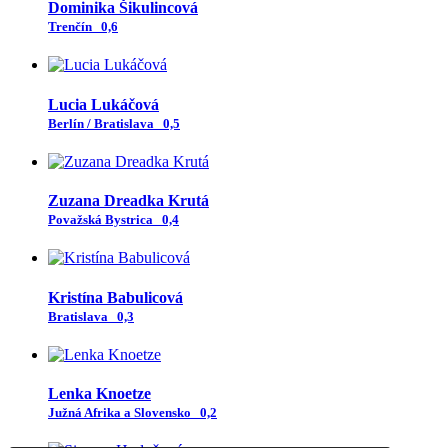
Dominika Šikulincová
Trenčín
0,6
Lucia Lukáčová
Berlín / Bratislava
0,5
Zuzana Dreadka Krutá
Považská Bystrica
0,4
Kristína Babulicová
Bratislava
0,3
Lenka Knoetze
Južná Afrika a Slovensko
0,2