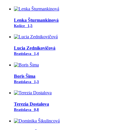
Lenka Šturmankinová
Košice
1,5
Lucia Zednikovičová
Bratislava
1,4
Boris Šima
Bratislava
1,3
Terezia Dostalova
Bratislava
0,8