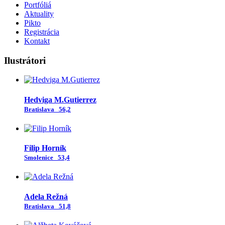
Portfóliá
Aktuality
Pikto
Registrácia
Kontakt
Ilustrátori
Hedviga M.Gutierrez
Bratislava
56,2
Filip Horník
Smolenice
53,4
Adela Režná
Bratislava
51,8