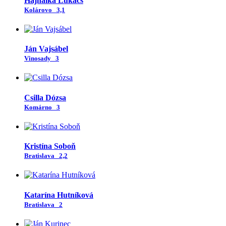
Hajnalka Lukács
Kolárovo
3,1
Ján Vajsábel
Vinosady
3
Csilla Dózsa
Komárno
3
Kristína Soboň
Bratislava
2,2
Katarína Hutníková
Bratislava
2