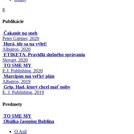
8
Publikácie
Čakanie na sneh
Peter Gärtner, 2020
Hurá, ide sa na výlet!
Albatros, 2020
ETIKETA. Pravidlá slušného správania
Slovart, 2020
TO SME MY
E.J. Publishing, 2020
Marcipán má veľký plán
Albatros, 2019
Grip. Had, ktorý chcel mať nohy
E. J. Publishing, 2019
Predmety
TO SME MY
Obálka časopisu Bublina
O Asil