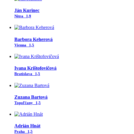
Ján Kurinec
Nitra
1,9
Barbora Keherová
Vienna
1,5
Ivana Krištofovičová
Bratislava
1,5
Zuzana Bartová
Topoľčany
1,5
Adrián Hnát
Praha
1,5