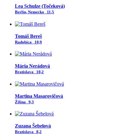
Lea Schulze (Točeková)
Berlin, Nemecko
11,5
Tomáš Bereš
Radobica
10,9
Mária Nerádová
Bratislava
10,2
Martina Masarovičová
Žilina
9,3
Zuzana Šebelová
Bratislava
8,2