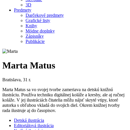
3D
Predmety
Darčekové predmety
Grafické listy
Knihy
Módne doplnky
Zápisníky
Publikácie
Marta Matus
Bratislava, 31 r.
Marta Matus sa vo svojej tvorbe zameriava na detskú knižnú
ilustráciu. Používa techniku digitálnej koláže a kresby, ale aj ručnej
koláže. V jej ilustráciách čitatelia môžu nájsť skryté vtipy, ktoré
autorka s obľubou vkladá do svojich diel. Okrem knižnej tvorby
rada ilustruje aj do časopisov.
Detská ilustrácia
Editoriálová ilustrácia