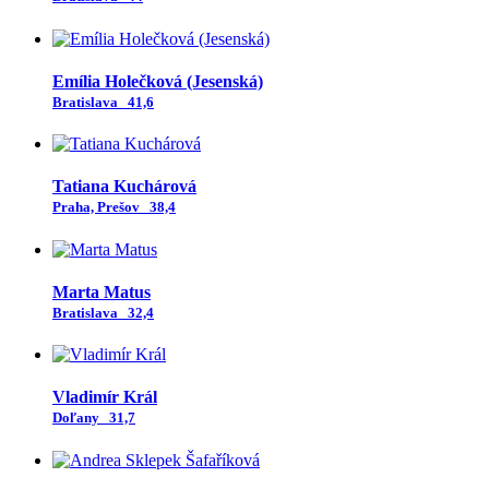
Emília Holečková (Jesenská)
Bratislava
41,6
Tatiana Kuchárová
Praha, Prešov
38,4
Marta Matus
Bratislava
32,4
Vladimír Král
Doľany
31,7