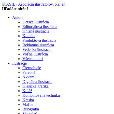
en
Hľadáte niečo?
Autori
Detská ilustrácia
Editoriálová ilustrácia
Knižná ilustrácia
Komiks
Produktová ilustrácia
Reklamná ilustrácia
Vedecká ilustrácia
Voľná ilustrácia
Všetci autori
Ilustrácie
Čiernobiele
Farebné
Akvarel
Digitálna ilustrácia
Klasická grafika
Koláž
Kombinovaná technika
Kresba
Maľba
Risografia
Sieťotlač