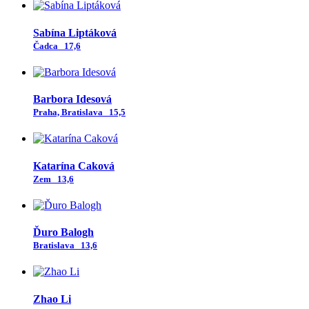
Sabína Liptáková
Čadca
17,6
Barbora Idesová
Praha, Bratislava
15,5
Katarína Caková
Zem
13,6
Ďuro Balogh
Bratislava
13,6
Zhao Li