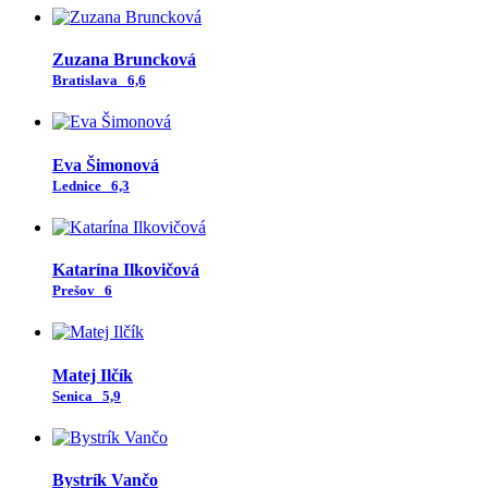
Zuzana Bruncková
Bratislava
6,6
Eva Šimonová
Lednice
6,3
Katarína Ilkovičová
Prešov
6
Matej Ilčík
Senica
5,9
Bystrík Vančo