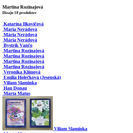
Martina Rozinajová
Dizajn 18 produktov
Katarína Ilkovičová
Mária Nerádová
Mária Nerádová
Mária Nerádová
Bystrík Vančo
Martina Rozinajová
Martina Rozinajová
Martina Rozinajová
Martina Rozinajová
Veronika Klímová
Emília Holečková (Jesenská)
Viliam Slaminka
Han Donau
Marta Matus
Viliam Slaminka