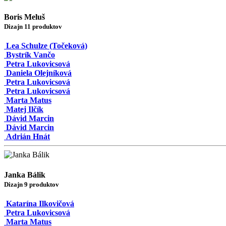
Boris Meluš
Dizajn 11 produktov
Lea Schulze (Točeková)
Bystrík Vančo
Petra Lukovicsová
Daniela Olejníková
Petra Lukovicsová
Petra Lukovicsová
Marta Matus
Matej Ilčík
Dávid Marcin
Dávid Marcin
Adrián Hnát
Janka Bálik
Dizajn 9 produktov
Katarína Ilkovičová
Petra Lukovicsová
Marta Matus