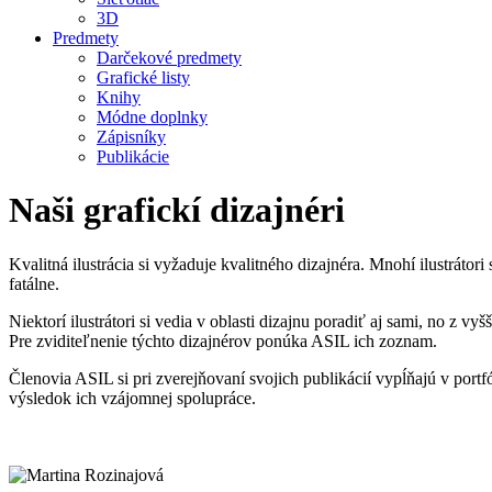
3D
Predmety
Darčekové predmety
Grafické listy
Knihy
Módne doplnky
Zápisníky
Publikácie
Naši grafickí dizajnéri
Kvalitná ilustrácia si vyžaduje kvalitného dizajnéra. Mnohí ilustráto
fatálne.
Niektorí ilustrátori si vedia v oblasti dizajnu poradiť aj sami, no z v
Pre zviditeľnenie týchto dizajnérov ponúka ASIL ich zoznam.
Členovia ASIL si pri zverejňovaní svojich publikácií vypĺňajú v portfó
výsledok ich vzájomnej spolupráce.