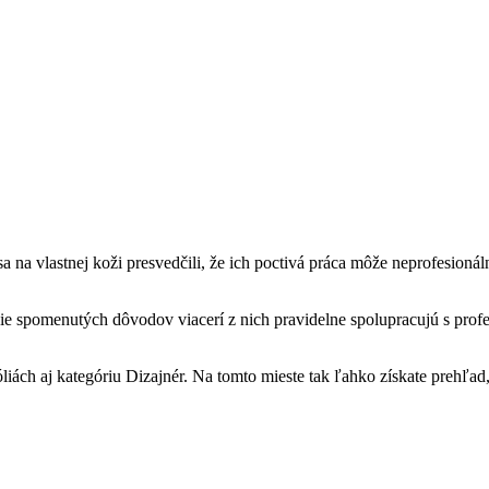
ri sa na vlastnej koži presvedčili, že ich poctivá práca môže neprofesi
yššie spomenutých dôvodov viacerí z nich pravidelne spolupracujú s profe
liách aj kategóriu Dizajnér. Na tomto mieste tak ľahko získate prehľad, 