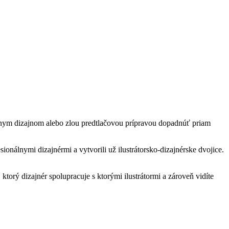
onálnym dizajnom alebo zlou predtlačovou prípravou dopadnúť priam
sionálnymi dizajnérmi a vytvorili už ilustrátorsko-dizajnérske dvojice.
ktorý dizajnér spolupracuje s ktorými ilustrátormi a zároveň vidíte