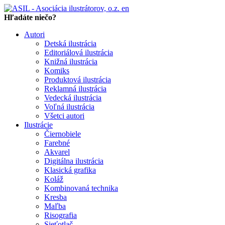
en
Hľadáte niečo?
Autori
Detská ilustrácia
Editoriálová ilustrácia
Knižná ilustrácia
Komiks
Produktová ilustrácia
Reklamná ilustrácia
Vedecká ilustrácia
Voľná ilustrácia
Všetci autori
Ilustrácie
Čiernobiele
Farebné
Akvarel
Digitálna ilustrácia
Klasická grafika
Koláž
Kombinovaná technika
Kresba
Maľba
Risografia
Sieťotlač